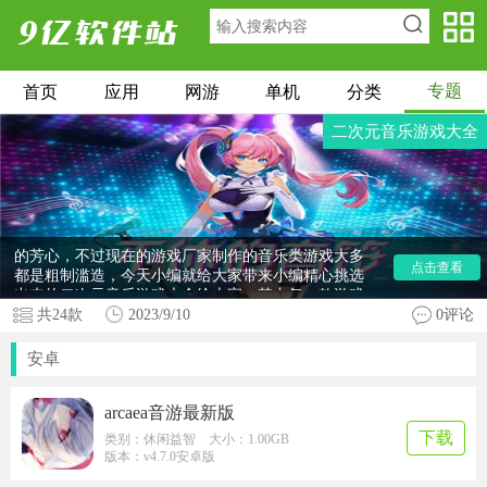
专题
首页
应用
网游
单机
分类
二次元音乐游戏大全
最好玩的二次元音乐游戏有哪些
？二次元音乐游戏大
全作为主流的游戏类型，在游戏界中收获了不少玩家
的芳心，不过现在的游戏厂家制作的音乐类游戏大多
点击查看
都是粗制滥造，今天小编就给大家带来小编精心挑选
出来的二次元音乐游戏大全给大家，其中每一款游戏
都非常好玩，内容非常丰富。合集游戏有催眠麦克
共
24
款
2023/9/10
0评论
风、偶像梦幻祭2、arcaea、冰与火之舞、节奏盒子
等。感兴趣的小伙伴赶快到合集内寻找你的真命音游
安卓
吧。
arcaea音游最新版
下载
类别：休闲益智 大小：1.00GB
版本：v4.7.0安卓版