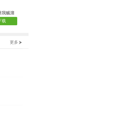
丝我贼溜
下载
更多