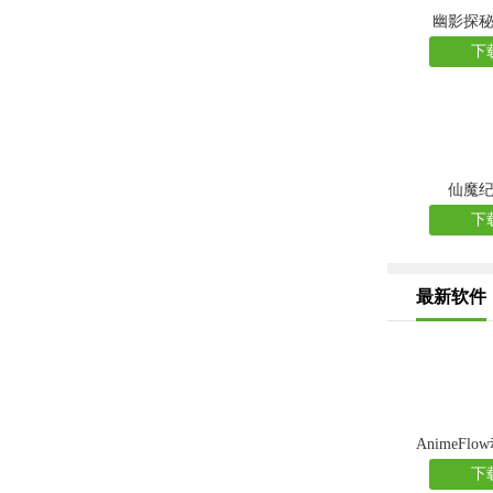
幽影探
下
仙魔
下
最新软件
AnimeFl
下