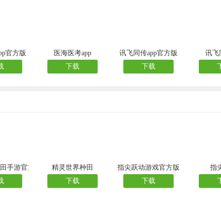
pp官方版
医海医考app
讯飞同传app官方版
讯飞
载
下载
下载
田手游官方版
精灵世界种田
指尖跃动游戏官方版
指
载
下载
下载