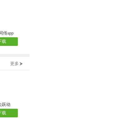
同传app
下载
更多
尖跃动
下载