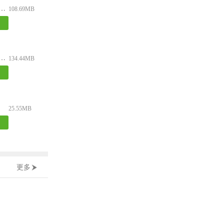
重庆app手机版
108.69MB
特旅游app官方版
134.44MB
25.55MB
更多