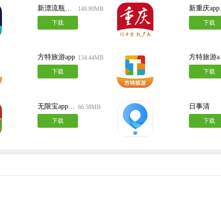
新漂流瓶最新版
新
149.90MB
下载
下载
方特旅游app
方
134.44MB
下载
下载
无限宝app安卓版
日事清
66.58MB
下载
下载