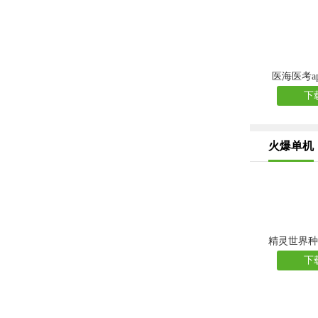
医海医考a
下
火爆单机
精灵世界种
下