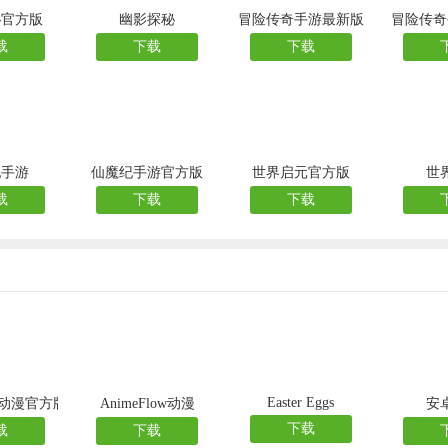
秘官方版
幽影探秘
冒险传奇手游最新版
冒险传奇
载
下载
下载
纪手游
仙魔纪手游官方版
世界启元官方版
世
载
下载
下载
Easter Eggs
ow动漫官方版
AnimeFlow动漫
安
下载
载
下载