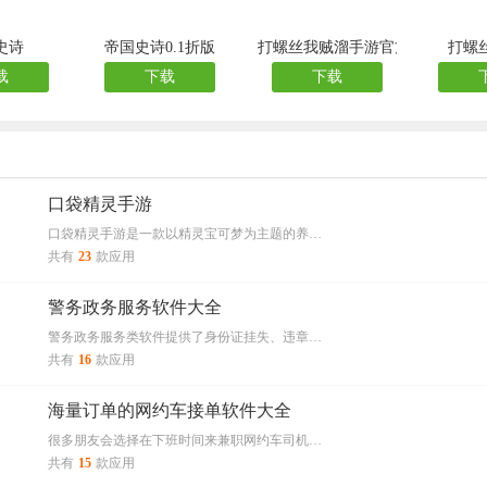
史诗
帝国史诗0.1折版
打螺丝我贼溜手游官方版
打螺
载
下载
下载
口袋精灵手游
口袋精灵手游是一款以精灵宝可梦为主题的养…
共有
23
款应用
警务政务服务软件大全
警务政务服务类软件提供了身份证挂失、违章…
共有
16
款应用
海量订单的网约车接单软件大全
很多朋友会选择在下班时间来兼职网约车司机…
共有
15
款应用