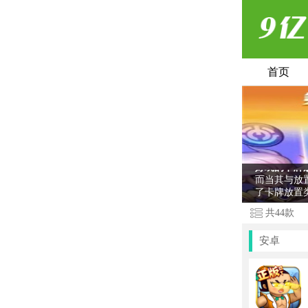
首页
好玩的卡牌
而当其与放
了卡牌放置
戏的朋友就
共
44
款
安卓