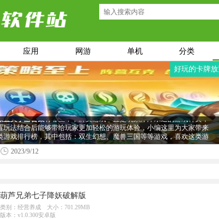
应用
网游
单机
分类
好玩的卡牌放
放置类手游合集
有哪些，卡牌类游戏一直是玩家津津乐道的游戏种类，
置玩法结合后能够带给玩家更加轻松的游玩体验，小编这里为大家带来
类游戏排行榜，其中包括：双生幻想、魔兽三国等等游戏，喜欢这类游
速来本站下载游玩吧。
2023/9/12
葫芦兄弟七子降妖破解版
类别：经营养成 大小：701.29MB
版本：v1.0.300安卓版