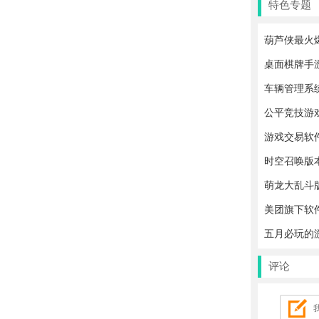
特色专题
葫芦侠最火
桌面棋牌手
车辆管理系统
公平竞技游
游戏交易软
时空召唤版
萌龙大乱斗
美团旗下软
五月必玩的
评论