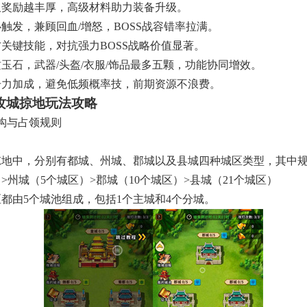
久奖励越丰厚，高级材料助力装备升级。
必触发，兼顾回血/增怒，BOSS战容错率拉满。
方关键技能，对抗强力BOSS战略价值显著。
质玉石，武器/头盔/衣服/饰品最多五颗，功能协同增效。
击力加成，避免低频概率技，前期资源不浪费。
攻城掠地玩法攻略
构与占领规则
】
掠地中，分别有都城、州城、郡城以及县城四种城区类型，其中
>州城（5个城区）>郡城（10个城区）>县城（21个城区）
区都由5个城池组成，包括1个主城和4个分城。