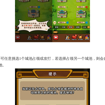
】
公可任意挑选1个城池占领或攻打，若选择占领另一个城池，则会
池。