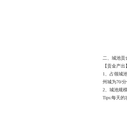
二、城池贡
【贡金产出
1、占领城
州城为70/
2、城池规
Tips:每