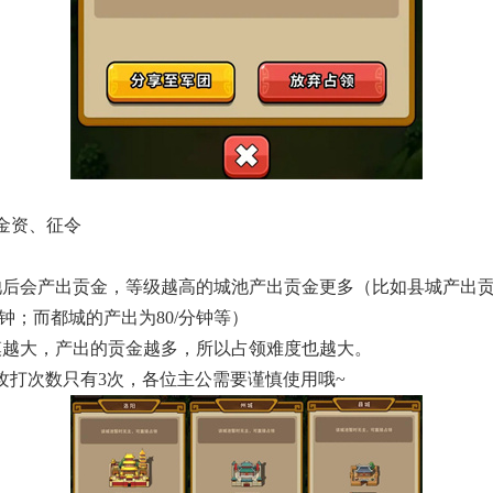
金资、征令
】
池后会产出贡金，等级越高的城池产出贡金更多（比如县城产出贡金
分钟；而都城的产出为80/分钟等）
模越大，产出的贡金越多，所以占领难度也越大。
天的攻打次数只有3次，各位主公需要谨慎使用哦~