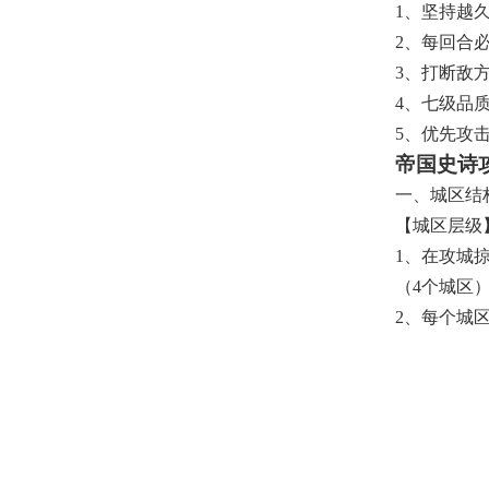
1、坚持越
2、每回合
3、打断敌
4、七级品
5、优先攻
帝国史诗
一、城区结
【城区层级
1、在攻城
（4个城区）
2、每个城