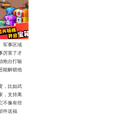
、军事区域
事厉害了才
动炮台打输
还能解锁他
变，比如武
家，支持离
它不像有些
邮件送福