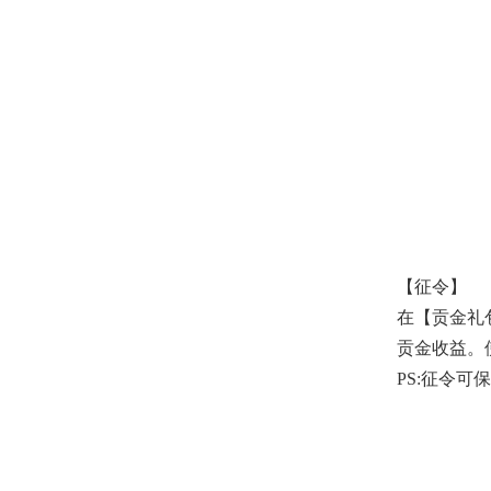
【征令】
在【贡金礼
贡金收益。
PS:征令