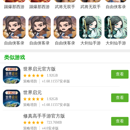
踢爆那西游
踢爆那西游
武将无双手
武将无双手
自由侠客录
官方版
手游
游
游官方版
折相思版
自由侠客录
自由侠客录
自由侠客录
大剑仙手游
大剑仙手游
九游版
手游
最新版
官方版
类似游戏
世界启元官方版
查看
1.92GB
策略塔防
v1.68.11557安卓版
世界启元
查看
1.92GB
策略塔防
v1.68.11557安卓版
修真高手手游官方版
查看
723.76MB
策略塔防
v4.0安卓版