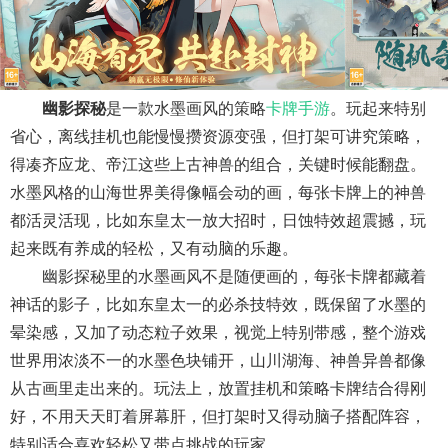
幽影探秘
是一款水墨画风的策略
卡牌手游
。玩起来特别
省心，离线挂机也能慢慢攒资源变强，但打架可讲究策略，
得凑齐应龙、帝江这些上古神兽的组合，关键时候能翻盘。
水墨风格的山海世界美得像幅会动的画，每张卡牌上的神兽
都活灵活现，比如东皇太一放大招时，日蚀特效超震撼，玩
起来既有养成的轻松，又有动脑的乐趣。
幽影探秘里的水墨画风不是随便画的，每张卡牌都藏着
神话的影子，比如东皇太一的必杀技特效，既保留了水墨的
晕染感，又加了动态粒子效果，视觉上特别带感，整个游戏
世界用浓淡不一的水墨色块铺开，山川湖海、神兽异兽都像
从古画里走出来的。玩法上，放置挂机和策略卡牌结合得刚
好，不用天天盯着屏幕肝，但打架时又得动脑子搭配阵容，
特别适合喜欢轻松又带点挑战的玩家。