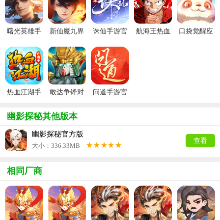
曙光英雄手
新仙魔九界
诛仙手游官
航海王热血
口袋觉醒应
游官方最新
波克城市官
服
航线官服
用宝版本
版
方正版
热血江湖手
敢达争锋对
问道手游官
游官方正版
决官服
服
幽影探秘其他版本
幽影探秘官方版
查看
大小：336.33MB
相同厂商