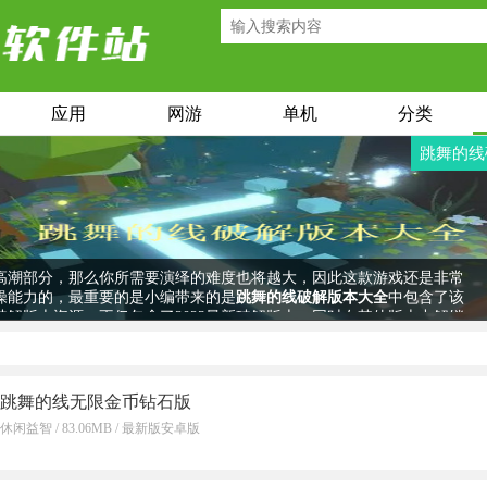
应用
网游
单机
分类
跳舞的线
一款非常有意思的音乐节奏游戏，在这里你将跟随一根跳舞的光线进行
着宛转悠扬的音乐节奏在无限的关卡之中尽情地舞动，不仅如此，而当
高潮部分，那么你所需要演绎的难度也将越大，因此这款游戏还是非常
操能力的，最重要的是小编带来的是
跳舞的线破解版本大全
中包含了该
破解版本资源，不仅包含了2023最新破解版本，同时在其他版本中解锁
和无限钻石，能够让你充分享受到关卡游戏的诸多乐趣！
跳舞的线无限金币钻石版
休闲益智 / 83.06MB / 最新版安卓版