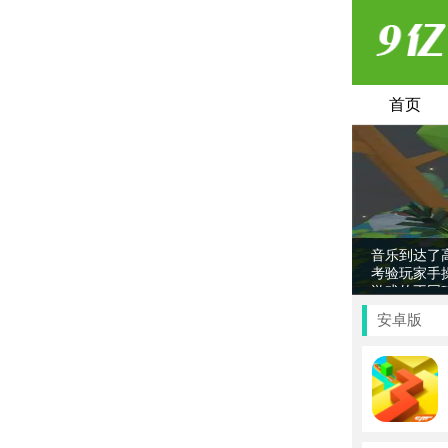
首页
跳舞的线
是
闯关，伴随
音乐到达了
考验玩家手
游戏的不同
了所有关卡
安卓版